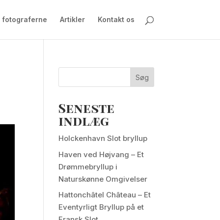
 fotograferne
Artikler
Kontakt os
Søg
Seneste
indlæg
Holckenhavn Slot bryllup
Haven ved Højvang – Et
Drømmebryllup i
Naturskønne Omgivelser
Hattonchâtel Château – Et
Eventyrligt Bryllup på et
Fransk Slot