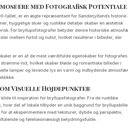
tmosfære med Fotografisk Potentiale
00-tallet, er en ægte repræsentant for Sønderjyllands historie
ner, hyggelige stuer og rustikke detaljer skaber en æstetisk
risk. For bryllupsfotografer betyder denne historiske atmosf
er mellem fortid og nutid, hvilket resulterer i billeder, der
okaler er en af de mest værdifulde egenskaber for fotografen
strømme ind, hvilket skaber bløde og romantiske billeder i
ionelle lamper og levende lys en varm og indbydende atmosfæ
eblikke.
som Visuelle Højdepunkter
ilde til inspiration for bryllupsfotografer. Fra de rustikke
 hver del af lokale tilbyder en unik baggrund for bryllupsbille
 for at eksperimentere med teksturer, dybde og perspektiv,
t tiltalende og følelsesmæssigt betydningsfulde.