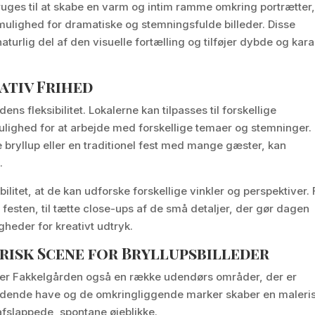
ruges til at skabe en varm og intim ramme omkring portrætter
ulighed for dramatiske og stemningsfulde billeder. Disse
turlig del af den visuelle fortælling og tilføjer dybde og kara
ativ Frihed
ns fleksibilitet. Lokalerne kan tilpasses til forskellige
 mulighed for at arbejde med forskellige temaer og stemninger.
 bryllup eller en traditionel fest med mange gæster, kan
.
ilitet, at de kan udforske forskellige vinkler og perspektiver. 
festen, til tætte close-ups af de små detaljer, der gør dagen
heder for kreativt udtryk.
isk Scene for Bryllupsbilleder
der Fakkelgården også en række udendørs områder, der er
lstødende have og de omkringliggende marker skaber en maleri
afslappede, spontane øjeblikke.