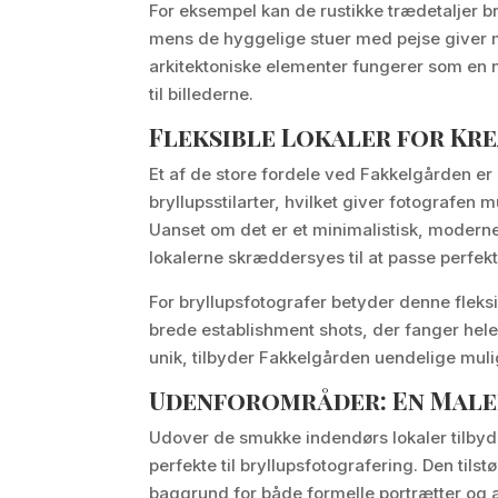
For eksempel kan de rustikke trædetaljer b
mens de hyggelige stuer med pejse giver m
arkitektoniske elementer fungerer som en na
til billederne.
Fleksible Lokaler for Kre
Et af de store fordele ved Fakkelgården er de
bryllupsstilarter, hvilket giver fotografen
Uanset om det er et minimalistisk, moderne
lokalerne skræddersyes til at passe perfekt
For bryllupsfotografer betyder denne fleksib
brede establishment shots, der fanger hele 
unik, tilbyder Fakkelgården uendelige mulig
Udenforområder: En Maler
Udover de smukke indendørs lokaler tilby
perfekte til bryllupsfotografering. Den ti
baggrund for både formelle portrætter og 