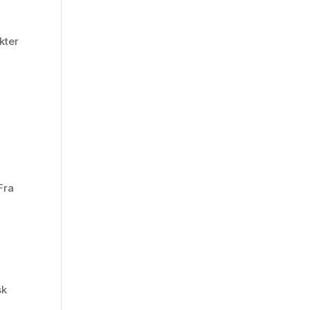
,
kter
Fra
sk