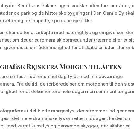
 tilbyder Bendtsens Pakhus også smukke udendørs områder, 
tilstødende park og de historiske bygninger i Den Gamle By ska
trætter og afslappede, spontane øjeblikke.
n chance for at arbejde med naturligt lys og omgivelser, der
 Uanset om det er et romantisk portræt under træerne eller et sj
r, giver disse områder mulighed for at skabe billeder, der er
grafisk Rejse fra Morgen til Aften
bare en fest – det er en hel dag fyldt med mindeværdige
 kamera. Fra de tidlige forberedelser om morgenen til den sids
n mulighed for at dokumentere hele dagen i en sammenhængen
 fotograferes i det bløde morgenlys, der strømmer ind genne
ges i det mere dramatiske lys om eftermiddagen. Festen om
ing, med varmt kunstlys og dansende skygger, der skaber en