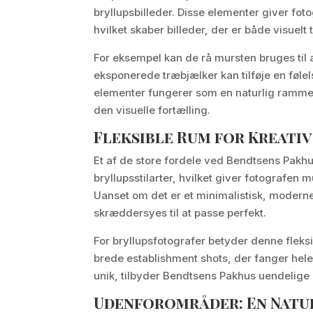
bryllupsbilleder. Disse elementer giver fo
hvilket skaber billeder, der er både visuel
For eksempel kan de rå mursten bruges til 
eksponerede træbjælker kan tilføje en følels
elementer fungerer som en naturlig ramme o
den visuelle fortælling.
Fleksible Rum for Kreati
Et af de store fordele ved Bendtsens Pakhus e
bryllupsstilarter, hvilket giver fotografen
Uanset om det er et minimalistisk, moderne
skræddersyes til at passe perfekt.
For bryllupsfotografer betyder denne fleksib
brede establishment shots, der fanger hele 
unik, tilbyder Bendtsens Pakhus uendelige 
Udenforområder: En Natur