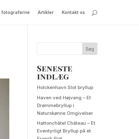
 fotograferne
Artikler
Kontakt os
Søg
Seneste
indlæg
Holckenhavn Slot bryllup
Haven ved Højvang – Et
Drømmebryllup i
Naturskønne Omgivelser
Hattonchâtel Château – Et
Eventyrligt Bryllup på et
Fransk Slot