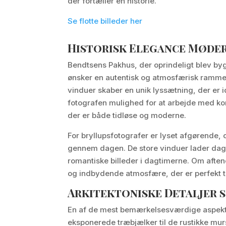
der fortæller en historie.
Se flotte billeder her
Historisk Elegance Møde
Bendtsens Pakhus, der oprindeligt blev byg
ønsker en autentisk og atmosfærisk ramme 
vinduer skaber en unik lyssætning, der er i
fotografen mulighed for at arbejde med kont
der er både tidløse og moderne.
For bryllupsfotografer er lyset afgørende, 
gennem dagen. De store vinduer lader dags
romantiske billeder i dagtimerne. Om afte
og indbydende atmosfære, der er perfekt ti
Arkitektoniske Detaljer 
En af de mest bemærkelsesværdige aspekter
eksponerede træbjælker til de rustikke murs