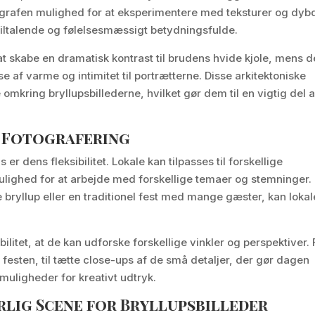
tografen mulighed for at eksperimentere med teksturer og dyb
t tiltalende og følelsesmæssigt betydningsfulde.
at skabe en dramatisk kontrast til brudens hvide kjole, mens d
e af varme og intimitet til portrætterne. Disse arkitektoniske
mkring bryllupsbillederne, hvilket gør dem til en vigtig del a
v Fotografering
r dens fleksibilitet. Lokale kan tilpasses til forskellige
 mulighed for at arbejde med forskellige temaer og stemninger.
 bryllup eller en traditionel fest med mange gæster, kan lokal
ilitet, at de kan udforske forskellige vinkler og perspektiver. 
festen, til tætte close-ups af de små detaljer, der gør dagen
muligheder for kreativt udtryk.
lig Scene for Bryllupsbilleder