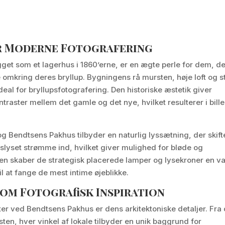
r Moderne Fotografering
get som et lagerhus i 1860’erne, er en ægte perle for dem, d
omkring deres bryllup. Bygningens rå mursten, høje loft og s
deal for bryllupsfotografering. Den historiske æstetik giver
raster mellem det gamle og det nye, hvilket resulterer i bille
og Bendtsens Pakhus tilbyder en naturlig lyssætning, der skift
lyset strømme ind, hvilket giver mulighed for bløde og
nen skaber de strategisk placerede lamper og lysekroner en v
l at fange de mest intime øjeblikke.
som Fotografisk Inspiration
 ved Bendtsens Pakhus er dens arkitektoniske detaljer. Fra
ten, hver vinkel af lokale tilbyder en unik baggrund for