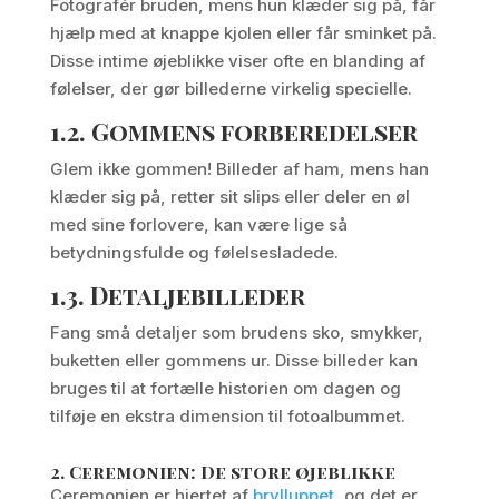
Fotografér bruden, mens hun klæder sig på, får
hjælp med at knappe kjolen eller får sminket på.
Disse intime øjeblikke viser ofte en blanding af
følelser, der gør billederne virkelig specielle.
1.2.
Gommens forberedelser
Glem ikke gommen! Billeder af ham, mens han
klæder sig på, retter sit slips eller deler en øl
med sine forlovere, kan være lige så
betydningsfulde og følelsesladede.
1.3.
Detaljebilleder
Fang små detaljer som brudens sko, smykker,
buketten eller gommens ur. Disse billeder kan
bruges til at fortælle historien om dagen og
tilføje en ekstra dimension til fotoalbummet.
2.
Ceremonien: De store øjeblikke
Ceremonien er hjertet af
brylluppet
, og det er