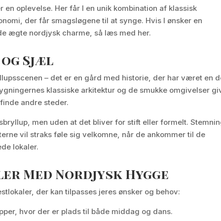
r en oplevelse. Her får I en unik kombination af klassisk
omi, der får smagsløgene til at synge. Hvis I ønsker en
yde ægte nordjysk charme, så læs med her.
 og Sjæl
llupsscenen – det er en gård med historie, der har været en d
Bygningernes klassiske arkitektur og de smukke omgivelser gi
 finde andre steder.
sbryllup, men uden at det bliver for stift eller formelt. Stemni
terne vil straks føle sig velkomne, når de ankommer til de
de lokaler.
ler Med Nordjysk Hygge
estlokaler, der kan tilpasses jeres ønsker og behov:
llupper, hvor der er plads til både middag og dans.