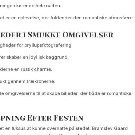
ningen kørende hele natten.
det er en oplevelse, der fuldender den romantiske atmosfære.
leder i Smukke Omgivelser
heder for bryllupsfotografering.
ver skaber en idyllisk baggrund.
ederne en rustik charme.
smukt gennem trækronerne.
te omgivelserne til at skabe billeder, der både er romantiske,
pning Efter Festen
 det en luksus at kunne overnatte på stedet. Bramslev Gaard