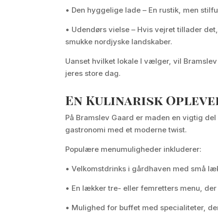
• Den hyggelige lade – En rustik, men stilf
• Udendørs vielse – Hvis vejret tillader de
smukke nordjyske landskaber.
Uanset hvilket lokale I vælger, vil Bram
jeres store dag.
En Kulinarisk Oplevel
På Bramslev Gaard er maden en vigtig del a
gastronomi med et moderne twist.
Populære menumuligheder inkluderer:
• Velkomstdrinks i gårdhaven med små læk
• En lækker tre- eller femretters menu, de
• Mulighed for buffet med specialiteter, der