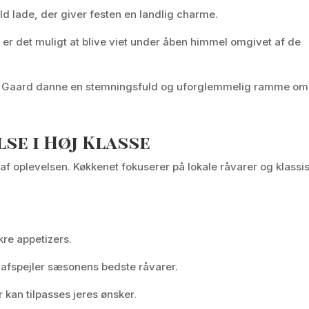
uld lade, der giver festen en landlig charme.
t, er det muligt at blive viet under åben himmel omgivet af de
slev Gaard danne en stemningsfuld og uforglemmelig ramme om
se i Høj Klasse
f oplevelsen. Køkkenet fokuserer på lokale råvarer og klassi
re appetizers.
r afspejler sæsonens bedste råvarer.
 kan tilpasses jeres ønsker.