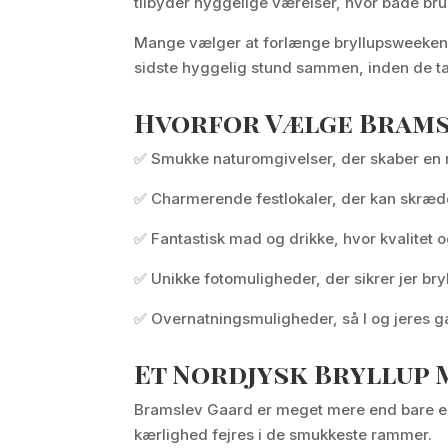
tilbyder hyggelige værelser, hvor både br
Mange vælger at forlænge bryllupsweeken
sidste hyggelig stund sammen, inden de t
Hvorfor Vælge Brams
✅ Smukke naturomgivelser, der skaber en
✅ Charmerende festlokaler, der kan skrædd
✅ Fantastisk mad og drikke, hvor kvalitet 
✅ Unikke fotomuligheder, der sikrer jer bry
✅ Overnatningsmuligheder, så I og jeres gæ
Et Nordjysk Bryllup 
Bramslev Gaard er meget mere end bare en 
kærlighed fejres i de smukkeste rammer.