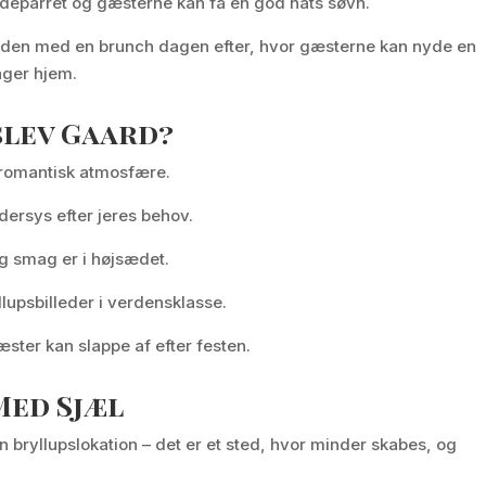
udeparret og gæsterne kan få en god nats søvn.
den med en brunch dagen efter, hvor gæsterne kan nyde en
ager hjem.
lev Gaard?
 romantisk atmosfære.
ersys efter jeres behov.
og smag er i højsædet.
llupsbilleder i verdensklasse.
ster kan slappe af efter festen.
Med Sjæl
bryllupslokation – det er et sted, hvor minder skabes, og