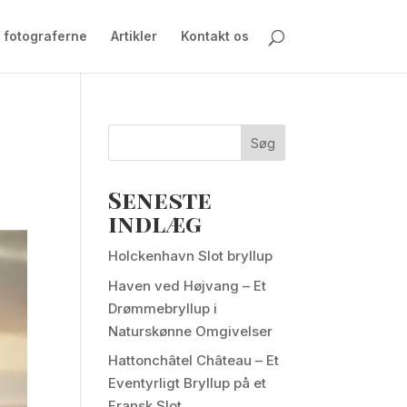
 fotograferne
Artikler
Kontakt os
Søg
Seneste
indlæg
Holckenhavn Slot bryllup
Haven ved Højvang – Et
Drømmebryllup i
Naturskønne Omgivelser
Hattonchâtel Château – Et
Eventyrligt Bryllup på et
Fransk Slot