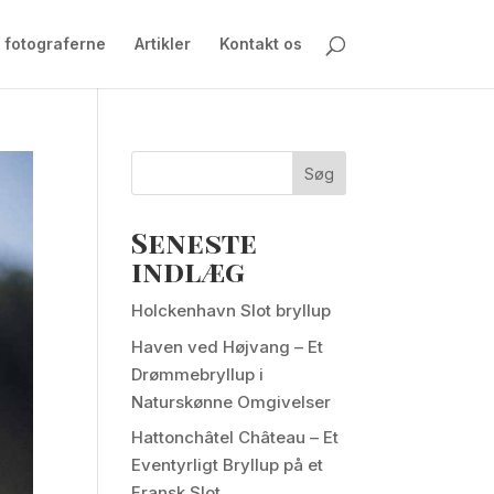
 fotograferne
Artikler
Kontakt os
Søg
Seneste
indlæg
Holckenhavn Slot bryllup
Haven ved Højvang – Et
Drømmebryllup i
Naturskønne Omgivelser
Hattonchâtel Château – Et
Eventyrligt Bryllup på et
Fransk Slot