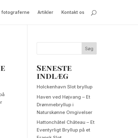
 fotograferne
Artikler
Kontakt os
Søg
ge
Seneste
indlæg
Holckenhavn Slot bryllup
 på
Haven ved Højvang – Et
er
Drømmebryllup i
Naturskønne Omgivelser
Hattonchâtel Château – Et
Eventyrligt Bryllup på et
Fransk Slot