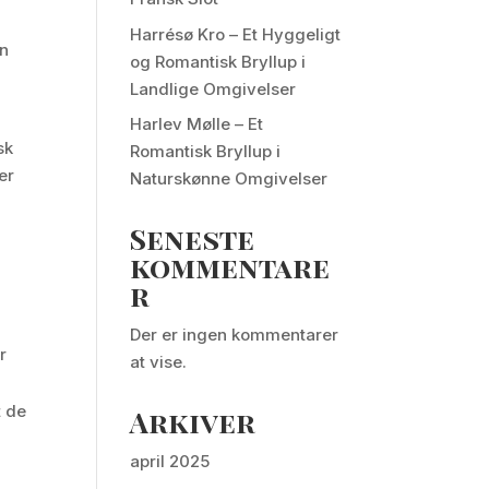
Harrésø Kro – Et Hyggeligt
en
og Romantisk Bryllup i
Landlige Omgivelser
Harlev Mølle – Et
sk
Romantisk Bryllup i
er
Naturskønne Omgivelser
Seneste
kommentare
r
Der er ingen kommentarer
r
at vise.
t de
Arkiver
april 2025