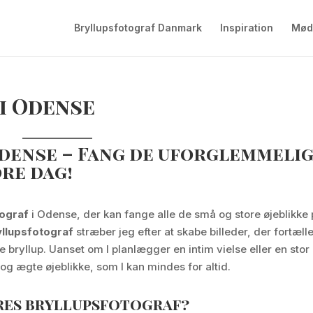
Bryllupsfotograf Danmark
Inspiration
Mød
i Odense
dense – Fang de uforglemmeli
ore dag
!
tograf
i Odense, der kan fange alle de små og store øjeblikke
yllupsfotograf
stræber jeg efter at skabe billeder, der fortæll
e bryllup. Uanset om I planlægger en intim vielse eller en stor
 og ægte øjeblikke, som I kan mindes for altid.
res bryllupsfotograf?