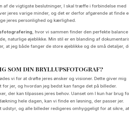
n af de vigtigste beslutninger, I skal træffe i forbindelse med
bliver jeres varige minder, og det er derfor afgørende at finde 
ange jeres personlighed og kærlighed.
psfotografering
, hvor vi sammen finder den perfekte balance
de, naturlige øjeblikke. Min stil er en blanding af dokumentari
er, at jeg både fanger de store øjeblikke og de små detaljer, d
mig som din bryllupsfotograf?
ødes vi for at drøfte jeres ønsker og visioner. Dette giver mig
t for jer, og hvordan jeg bedst kan fange det på billeder.
kker, der kan tilpasses jeres behov. Uanset om I kun har brug fo
dækning hele dagen, kan vi finde en løsning, der passer jer.
 udstyr, og alle billeder redigeres omhyggeligt for at sikre, a