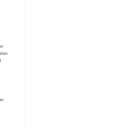
er
 den
l
er